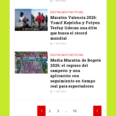
1 mes hace
DESTACADO
•
NOTICIAS
Maratón Valencia 2026:
Yomif Kejelcha y Fotyen
Tesfay lideran una élite
que busca el récord
mundial
1 mes hace
DESTACADO
•
NOTICIAS
Media Maratón de Bogotá
2026: el regreso del
campeón y una
aplicación con
seguimiento en tiempo
real para espectadores
1 mes hace
1
2
3
…
10