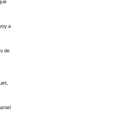
que
voy a
és de
uet,
aniel