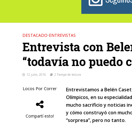
DESTACADO
•
ENTREVISTAS
Entrevista con Bele
“todavía no puedo c
12 julio, 2016
2 Tiempo de lectura
Locos Por Correr
Entrevistamos a Belén Casett
Olímpicos, en su especialida
mucho sacrificio y noticias in
y cómo construyó con mucho e
Compartí esto!
“sorpresa”, pero no tanto.