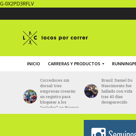
G-0X2PD3RFLV
INICIO
CARRERAS Y PRODUCTOS
RUNNINGPE
za un
Corredores sin
Brasil: Daniel Do
ing” con
dorsal: tres
Nascimento fue
ptada al
empresas crearán
hallado con vida
ento
un registro para
tras 43 días
bloquear a los
desaparecido
“colados” en Buenos
Aires