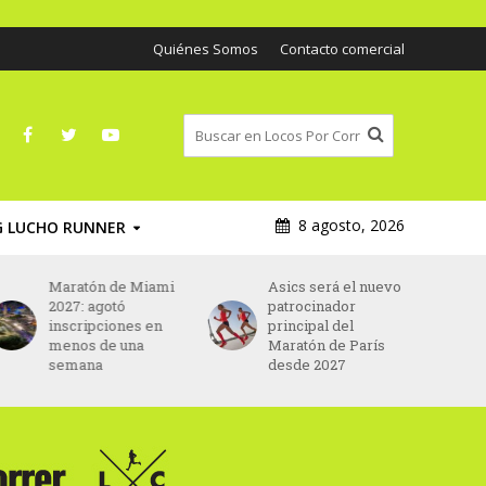
Quiénes Somos
Contacto comercial
8 agosto, 2026
G LUCHO RUNNER
Maratón de Miami
Asics será el nuevo
2027: agotó
patrocinador
inscripciones en
principal del
menos de una
Maratón de París
semana
desde 2027