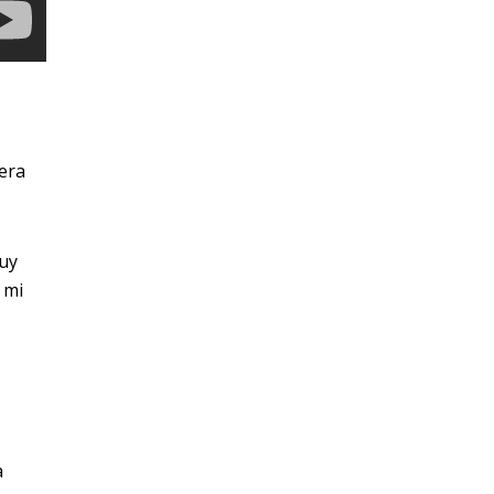
 era
muy
 mi
a