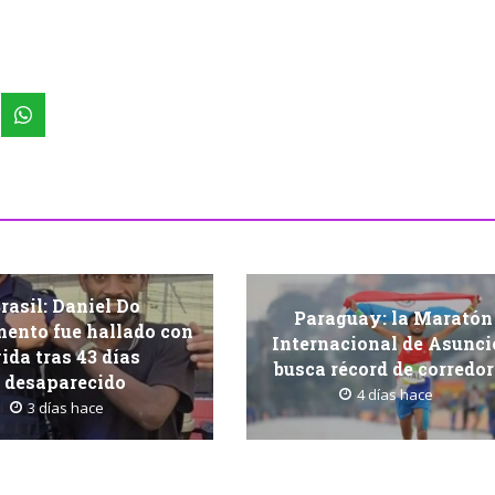
rasil: Daniel Do
Paraguay: la Maratón
ento fue hallado con
Internacional de Asunc
ida tras 43 días
busca récord de corredo
desaparecido
4 días hace
3 días hace