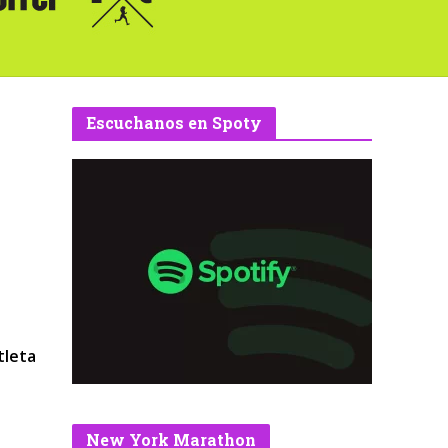
Escuchanos en Spoty
tleta
a
New York Marathon