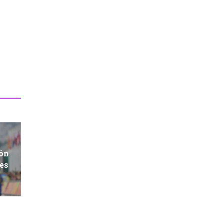
ión
res