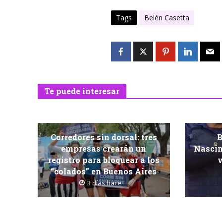
Tags
Belén Casetta
Te puede interesar
Corredores sin dorsal: tres
B
empresas crearán un
Nascim
registro para bloquear a los
v
“colados” en Buenos Aires
3 días hace