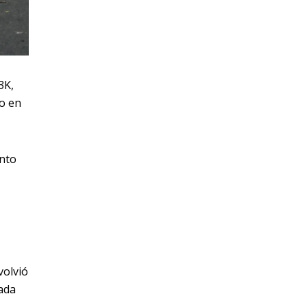
3K,
o en
ento
volvió
rada