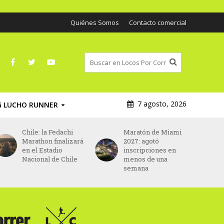
Quiénes Somos
Contacto comercial
7 agosto, 2026
G LUCHO RUNNER
Maratón de Miami
Asics será el nuevo
2027: agotó
patrocinador
inscripciones en
principal del
menos de una
Maratón de París
semana
desde 2027