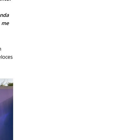
unda
, me
n
eloces