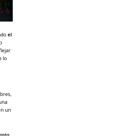
ando
el
o
lejar
e lo
bres,
 una
en un
ento.