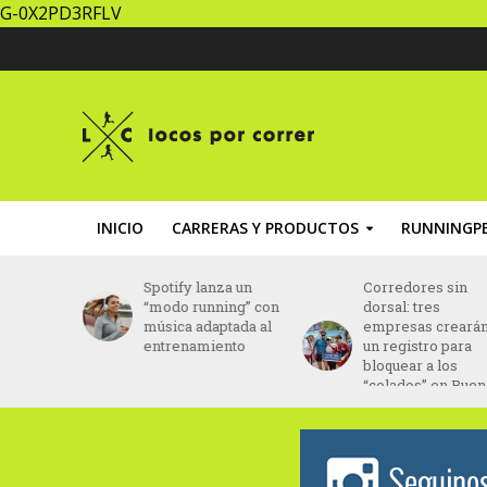
G-0X2PD3RFLV
INICIO
CARRERAS Y PRODUCTOS
RUNNINGPE
za un
Corredores sin
Brasil: Daniel Do
ing” con
dorsal: tres
Nascimento fue
ptada al
empresas crearán
hallado con vida
ento
un registro para
tras 43 días
bloquear a los
desaparecido
“colados” en Buenos
Aires