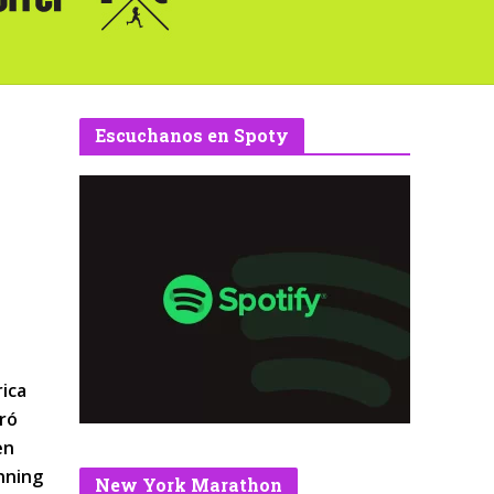
Escuchanos en Spoty
rica
bró
en
unning
New York Marathon