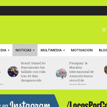
DIA
NOTICIAS
MULTIMEDIA
MOTIVACION
BLO
Paraguay: la
Chile: la Fedachi
Maratón
Marathon finalizará
Internacional de
en el Estadio
Asunción busca
Nacional de Chile
récord de
corredores