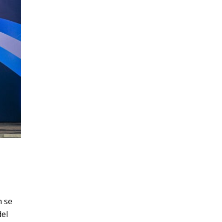
n se
del