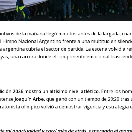
tivos de la mañana llegó minutos antes de la largada, cu
l Himno Nacional Argentino frente a una multitud en silenci
rgentina cubría el sector de partida. La escena volvió a ref
Mayas, una carrera donde el componente emocional trasciend
dición 2026 mostró un altísimo nivel atlético.
Entre los hom
butense
Joaquín Arbe,
que ganó con un tiempo de 29:20 tras
ratonista olímpico volvió a demostrar vigencia y estrategia 
ría mi oportunidad y corrí más de atrás, esperando el mom