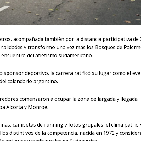
etros, acompañada también por la distancia participativa de 
onalidades y transformó una vez más los Bosques de Palerm
 encuentro del atletismo sudamericano.
sponsor deportivo, la carrera ratificó su lugar como el ev
el calendario argentino.
redores comenzaron a ocupar la zona de largada y llegada
oa Alcorta y Monroe.
nas, camisetas de running y fotos grupales, el clima patrio 
llos distintivos de la competencia, nacida en 1972 y conside
ás antiguas y tradicionales de Sudamérica.