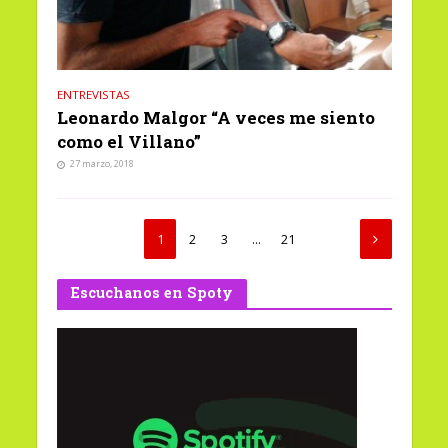
ENTREVISTAS
Leonardo Malgor “A veces me siento
como el Villano”
27 marzo, 2018
1
2
3
…
21
Escuchanos en Spoty