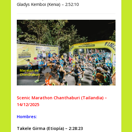
Gladys Kemboi (Kenia) – 2:52:10
Maratón de
Chanthaburi
Scenic Marathon Chanthaburi (Tailandia) –
14/12/2025
Hombres:
Takele Girma (Etiopía) – 2:28:23