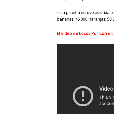
–
La prueba estuvo asistida co
bananas; 45.000 naranjas; 50.0
El video de Locos Por Correr: