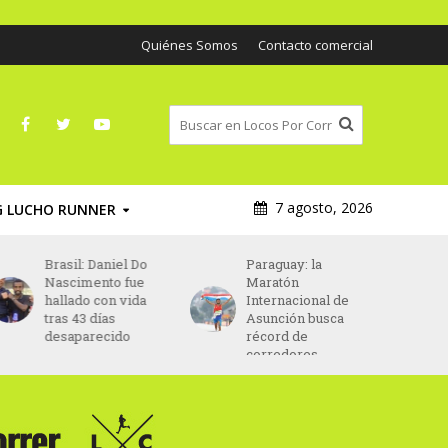
Quiénes Somos
Contacto comercial
7 agosto, 2026
G LUCHO RUNNER
Brasil: Daniel Do
Paraguay: la
Nascimento fue
Maratón
hallado con vida
Internacional de
tras 43 días
Asunción busca
desaparecido
récord de
corredores