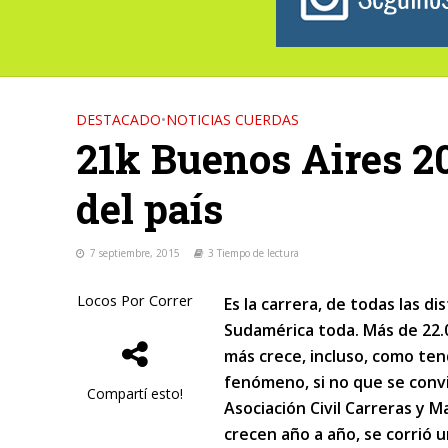
DESTACADO
•
NOTICIAS CUERDAS
21k Buenos Aires 20
del país
7 septiembre, 2015
3 Tiempo de lectura
Locos Por Correr
Es la carrera, de todas las di
Sudamérica toda. Más de 22.0
más crece, incluso, como ten
fenómeno, si no que se convi
Compartí esto!
Asociación Civil Carreras y 
crecen año a año, se corrió 