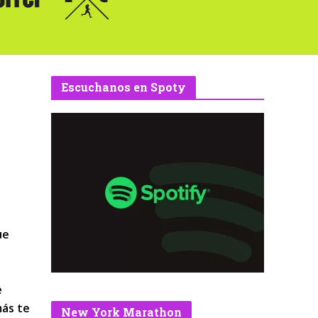
Escuchanos en Spoty
ue
e
más te
New York Marathon