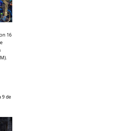
con 16
te
a
AM).
a 9 de