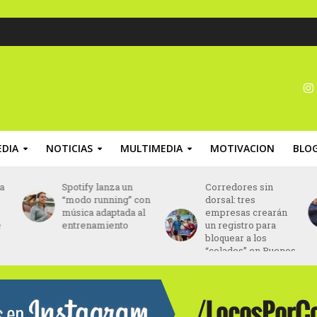
DIA
NOTICIAS
MULTIMEDIA
MOTIVACION
BLO
ia
Spotify lanza un
Corredores sin
“modo running” con
dorsal: tres
música adaptada al
empresas crearán
e
entrenamiento
un registro para
bloquear a los
“colados” en Buenos
Aires