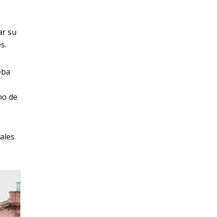
ar su
s.
eba
no de
ales