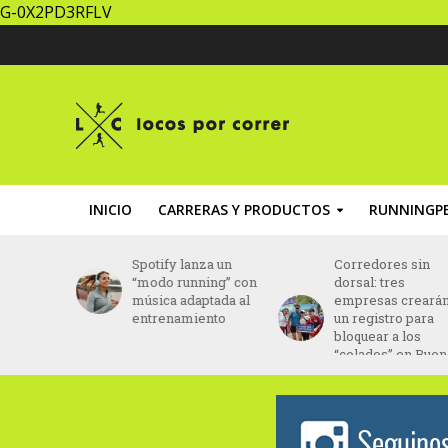
G-0X2PD3RFLV
INICIO
CARRERAS Y PRODUCTOS
RUNNINGPE
za un
Corredores sin
Brasil: Daniel Do
ing” con
dorsal: tres
Nascimento fue
ptada al
empresas crearán
hallado con vida
ento
un registro para
tras 43 días
bloquear a los
desaparecido
“colados” en Buenos
Aires