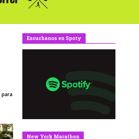
Escuchanos en Spoty
s para
New York Marathon