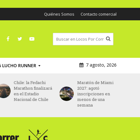
Quiénes Somos
Contacto comercial
7 agosto, 2026
G LUCHO RUNNER
Maratón de Miami
Asics será el nuevo
2027: agotó
patrocinador
inscripciones en
principal del
menos de una
Maratón de París
semana
desde 2027