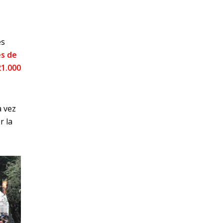
es
es de
21.000
a vez
r la