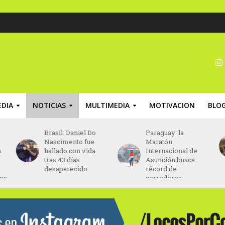
DIA
NOTICIAS
MULTIMEDIA
MOTIVACION
BLO
Paraguay: la
Chile: la Fedachi
Maratón
Marathon finalizará
Internacional de
en el Estadio
Asunción busca
Nacional de Chile
récord de
corredores