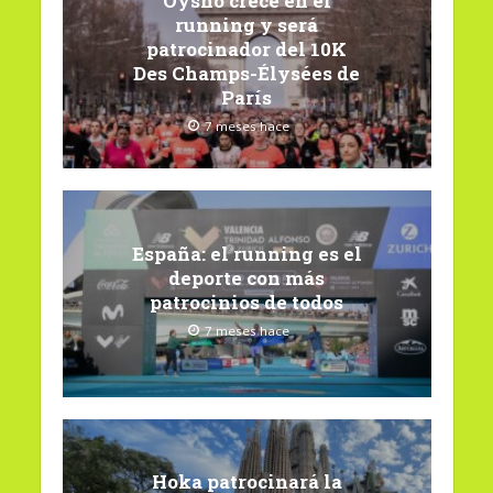
Oysho crece en el
running y será
patrocinador del 10K
Des Champs-Élysées de
París
7 meses hace
España: el running es el
deporte con más
patrocinios de todos
7 meses hace
Hoka patrocinará la