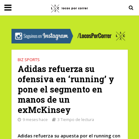
G-0X2PD3RFLV
BIZ SPORTS
Adidas refuerza su
ofensiva en ‘running’ y
pone el segmento en
manos de un
exMcKinsey
9 meses hace
3 Tiempo de lectura
Adidas refuerza su apuesta por el running con