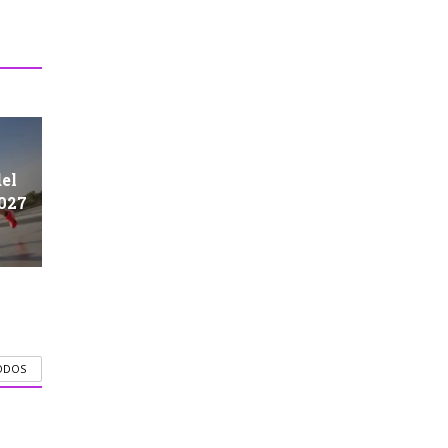
del
2027
ODOS