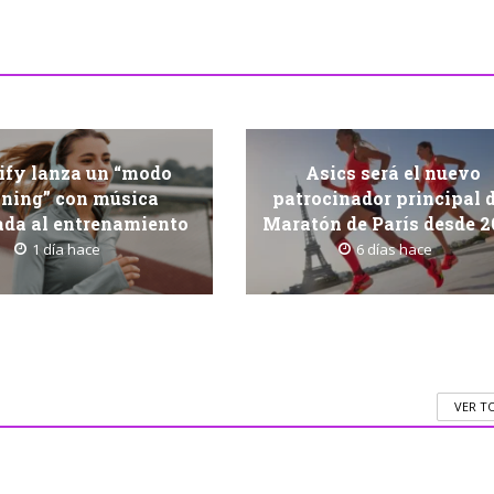
ify lanza un “modo
Asics será el nuevo
nning” con música
patrocinador principal 
ada al entrenamiento
Maratón de París desde 
1 día hace
6 días hace
VER T