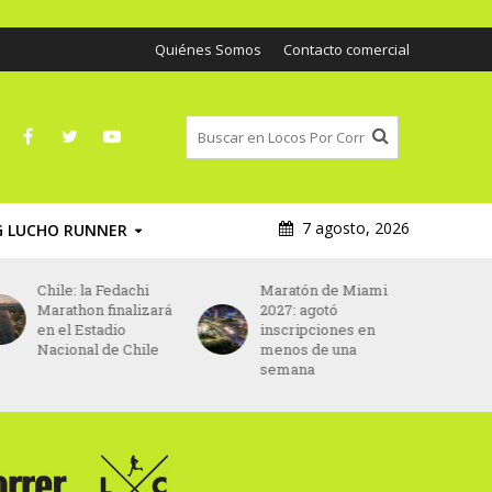
Quiénes Somos
Contacto comercial
7 agosto, 2026
G LUCHO RUNNER
Maratón de Miami
Asics será el nuevo
2027: agotó
patrocinador
inscripciones en
principal del
menos de una
Maratón de París
semana
desde 2027