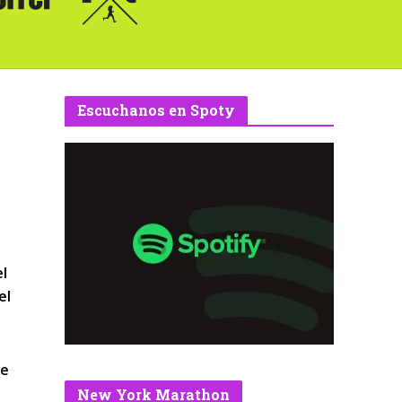
Escuchanos en Spoty
el
el
se
New York Marathon