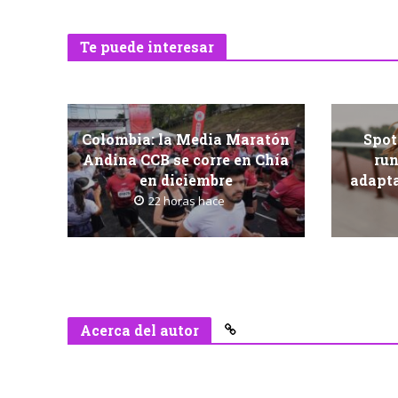
Te puede interesar
Colombia: la Media Maratón
Spot
Andina CCB se corre en Chía
ru
en diciembre
adapt
22 horas hace
Acerca del autor