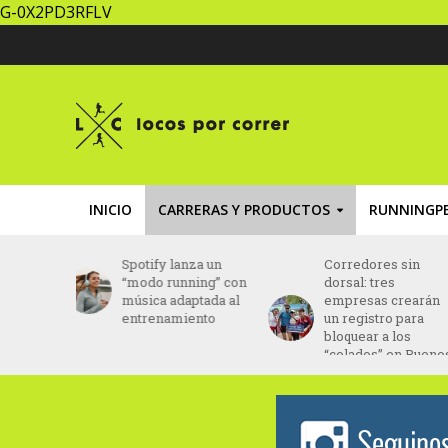
G-0X2PD3RFLV
INICIO
CARRERAS Y PRODUCTOS
RUNNINGPE
za un
Corredores sin
Brasil: Daniel Do
ing” con
dorsal: tres
Nascimento fue
ptada al
empresas crearán
hallado con vida
ento
un registro para
tras 43 días
bloquear a los
desaparecido
“colados” en Buenos
Aires