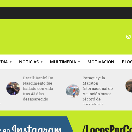
DIA
NOTICIAS
MULTIMEDIA
MOTIVACION
BLO
Paraguay: la
Chile: la Fedachi
Maratón
Marathon finalizará
Internacional de
en el Estadio
Asunción busca
Nacional de Chile
récord de
corredores