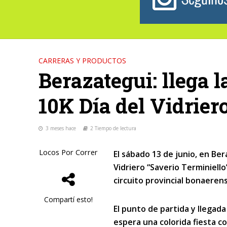
CARRERAS Y PRODUCTOS
Berazategui: llega l
10K Día del Vidrier
3 meses hace
2 Tiempo de lectura
Locos Por Correr
El sábado 13 de junio, en Ber
Vidriero “Saverio Terminiell
circuito provincial bonaeren
Compartí esto!
El punto de partida y llegada 
espera una colorida fiesta c