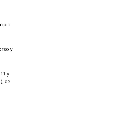
cipio:
orso y
 11 y
), de