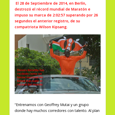
El 28 de Septiembre de 2014, en Berlín,
destrozó el récord mundial de Maratón e
impuso su marca de 2:02:57 superando por 26
segundos el anterior registro, de su
compatriota Wilson Kipsang.
Dennis Kimetto fue
recibido como un
héroe nacional en
Kenia tras batir el
récord del mundo
“Entrenamos con Geoffrey Mutai y un grupo
donde hay muchos corredores con talento. Al plan