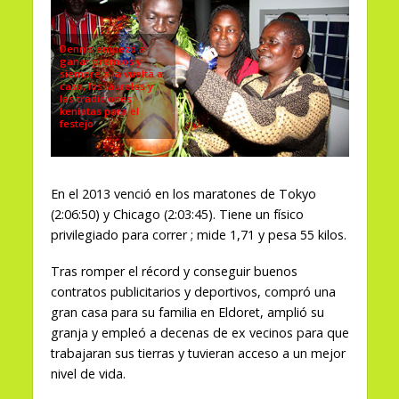
Dennis empezó a
ganar premios y
siempre a la vuelta a
casa, los laureles y
las tradiciones
keniatas para el
festejo
En el 2013 venció en los maratones de Tokyo
(2:06:50) y Chicago (2:03:45). Tiene un físico
privilegiado para correr ; mide 1,71 y pesa 55 kilos.
Tras romper el récord y conseguir buenos
contratos publicitarios y deportivos, compró una
gran casa para su familia en Eldoret, amplió su
granja y empleó a decenas de ex vecinos para que
trabajaran sus tierras y tuvieran acceso a un mejor
nivel de vida.