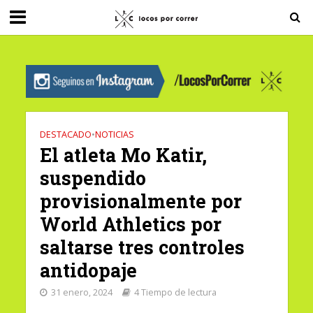
G-0X2PD3RFLV
DESTACADO
•
NOTICIAS
El atleta Mo Katir,
suspendido
provisionalmente por
World Athletics por
saltarse tres controles
antidopaje
31 enero, 2024
4 Tiempo de lectura