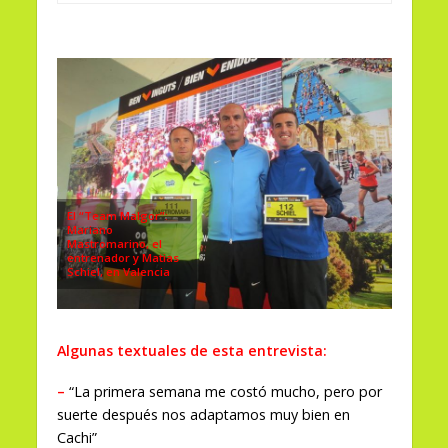
El “Team Malgor”:
Mariano
Mastromarino, el
entrenador y Matias
Schiel, en Valencia
Algunas textuales de esta entrevista:
–
“La primera semana me costó mucho, pero por
suerte después nos adaptamos muy bien en
Cachi”