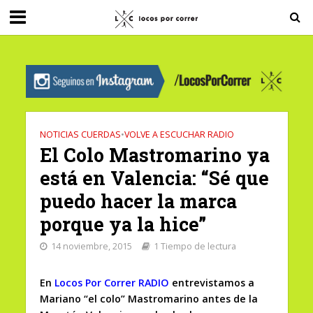
G-0X2PD3RFLV
NOTICIAS CUERDAS
•
VOLVE A ESCUCHAR RADIO
El Colo Mastromarino ya
está en Valencia: “Sé que
puedo hacer la marca
porque ya la hice”
14 noviembre, 2015
1 Tiempo de lectura
En
L
ocos Por Correr RADIO
entrevistamos a
Mariano “el colo” Mastromarino antes de la