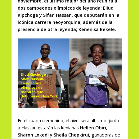
noviembre, el último major del año reunirá a
dos campeones olímpicos de leyenda: Eliud
Kipchoge y Sifan Hassan, que debutarán en la
icónica carrera neoyorquina, además de la
presencia de otra leyenda; Kenenisa Bekele.
Eliud Kipchoge y
Sifan Hassan,
campeones
olímpicos de
maratón que
debutan en New York
En el cuadro femenino, el nivel será altísimo: junto
a Hassan estarán las kenianas
Hellen Obiri,
Sharon Lokedi y Sheila Chepkirui
, ganadoras de