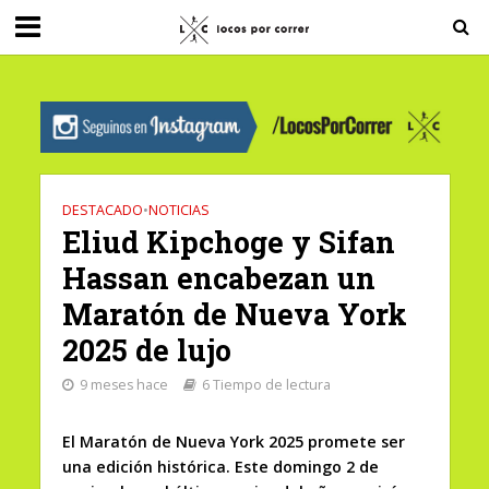
G-0X2PD3RFLV
DESTACADO
•
NOTICIAS
Eliud Kipchoge y Sifan
Hassan encabezan un
Maratón de Nueva York
2025 de lujo
9 meses hace
6 Tiempo de lectura
El Maratón de Nueva York 2025 promete ser
una edición histórica. Este domingo 2 de