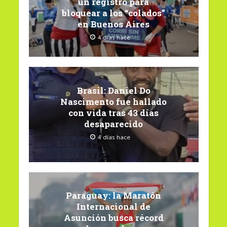
un registro para
bloquear a los “colados”
en Buenos Aires
4 días hace
Brasil: Daniel Do
Nascimento fue hallado
con vida tras 43 días
desaparecido
4 días hace
Paraguay: la Maratón
Internacional de
Asunción busca récord