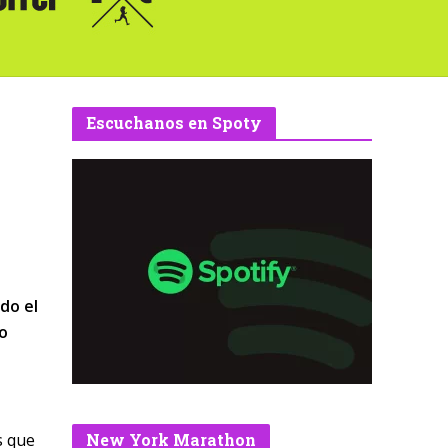
Escuchanos en Spoty
do el
lo
s que
New York Marathon