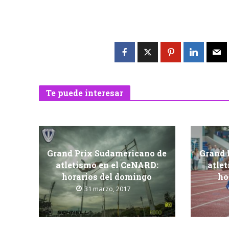
Te puede interesar
Grand Prix Sudamericano de
Grand 
atletismo en el CeNARD:
atle
horarios del domingo
ho
31 marzo, 2017