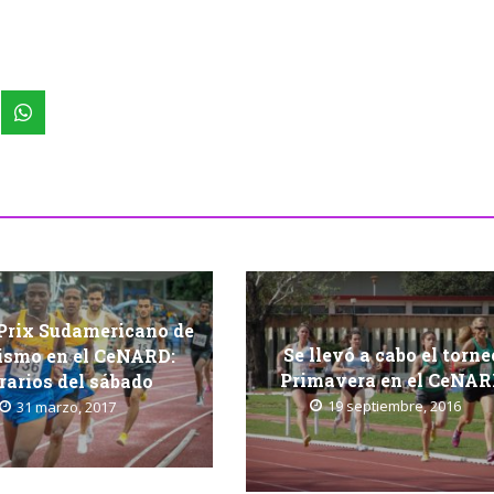
Prix Sudamericano de
Se llevó a cabo el torne
tismo en el CeNARD:
Primavera en el CeNA
rarios del sábado
19 septiembre, 2016
31 marzo, 2017