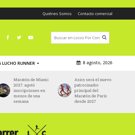
Quiénes Somos
Contacto comercial
8 agosto, 2026
G LUCHO RUNNER
Maratón de Miami
Asics será el nuevo
2027: agotó
patrocinador
inscripciones en
principal del
menos de una
Maratón de París
semana
desde 2027