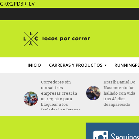
G-0X2PD3RFLV
INICIO
CARRERAS Y PRODUCTOS
RUNNINGPE
za un
Corredores sin
Brasil: Daniel Do
ing” con
dorsal: tres
Nascimento fue
ptada al
empresas crearán
hallado con vida
ento
un registro para
tras 43 días
bloquear a los
desaparecido
“colados” en Buenos
Aires