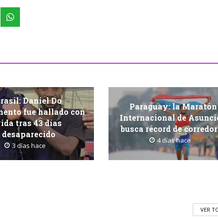
rasil: Daniel Do
Paraguay: la Maratón
ento fue hallado con
Internacional de Asunc
ida tras 43 días
busca récord de corredo
desaparecido
4 días hace
3 días hace
VER T