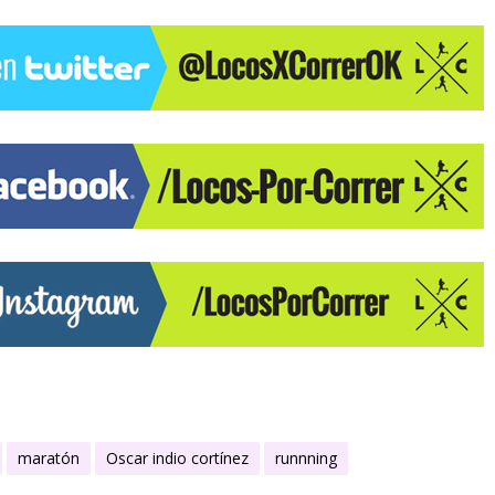
maratón
Oscar indio cortínez
runnning