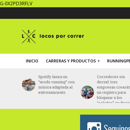
G-0X2PD3RFLV
INICIO
CARRERAS Y PRODUCTOS
RUNNINGPE
nza un
Corredores sin
Brasil: Daniel Do
ning” con
dorsal: tres
Nascimento fue
ptada al
empresas crearán
hallado con vida
ento
un registro para
tras 43 días
bloquear a los
desaparecido
“colados” en Buenos
Aires