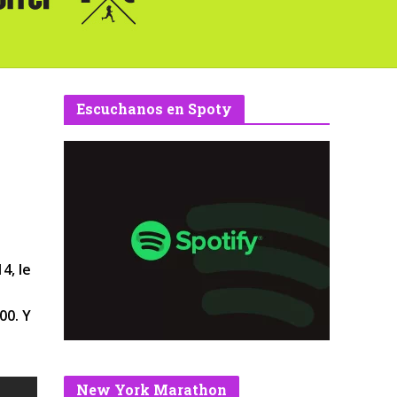
Escuchanos en Spoty
4, le
00. Y
New York Marathon