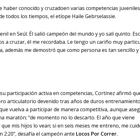
 haber conocido y cruzadoen varias competencias juveniles
e todos los tiempos, el etíope Haile Gebrselassie.
venil en Seúl. Él salió campeón del mundo y yo salí quinto. Es
s a cruzar, él me recordaba. Le tengo un cariño muy particu
eta, además me demostró que como persona es tan sencillo y
 su participación activa en competencias, Cortínez afirmó qu
rioro articulatorio devenido tras años de duros entrenamiento
 que vuelva a participar de manera competitiva, aunque ase
una maratón; “de momento no lo descarto. El año que viene
 que mis hijos lo vean; si en seis meses me entreno, me cuid
 2:20”, desafía el campeón ante
Locos Por Correr.