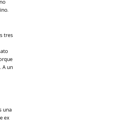
ano
ino.
s tres
nato
porque
. A un
es una
e ex