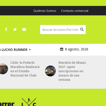
Quiénes Somos
Contacto comercial
8 agosto, 2026
G LUCHO RUNNER
Maratón de Miami
Asics será el nuevo
2027: agotó
patrocinador
inscripciones en
principal del
menos de una
Maratón de París
semana
desde 2027