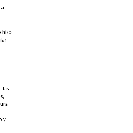
 a
o hizo
lar,
e las
s,
gura
o y