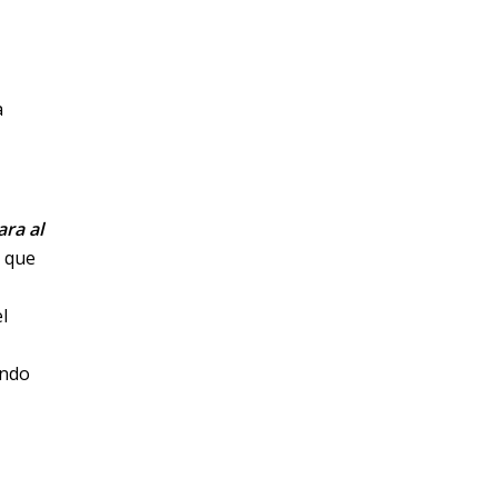
a
ara al
 que
l
ando