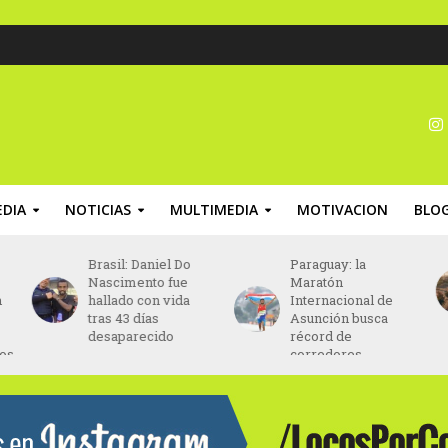
DIA
NOTICIAS
MULTIMEDIA
MOTIVACION
BLO
Paraguay: la
Chile: la Fedachi
Maratón
Marathon finalizará
Internacional de
en el Estadio
Asunción busca
Nacional de Chile
récord de
corredores