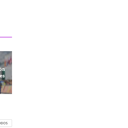
ión
res
ODOS