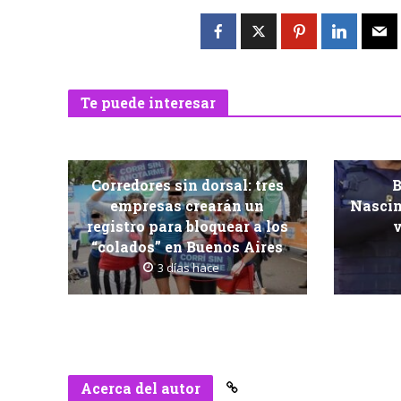
Te puede interesar
Corredores sin dorsal: tres
B
empresas crearán un
Nascim
registro para bloquear a los
v
“colados” en Buenos Aires
3 días hace
Acerca del autor