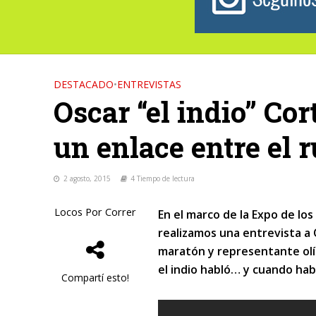
DESTACADO
•
ENTREVISTAS
Oscar “el indio” Co
un enlace entre el 
2 agosto, 2015
4 Tiempo de lectura
Locos Por Correr
En el marco de la Expo de los
realizamos una entrevista a 
maratón y representante olím
el indio habló… y cuando ha
Compartí esto!