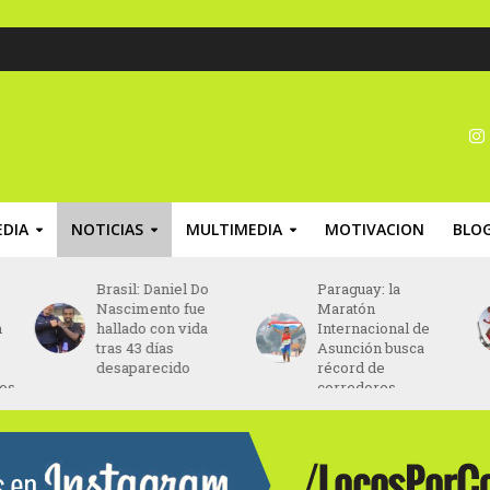
DIA
NOTICIAS
MULTIMEDIA
MOTIVACION
BLO
Paraguay: la
Asics será el nuevo
Maratón
patrocinador
Internacional de
principal del
Asunción busca
Maratón de París
récord de
desde 2027
corredores