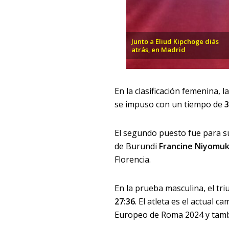
Junto a Eliud Kipchoge diás
atrás, en Madrid
En la clasificación femenina, 
se impuso con un tiempo de
3
El segundo puesto fue para s
de Burundi
Francine Niyomuk
Florencia.
En la prueba masculina, el tri
27:36
. El atleta es el actual 
Europeo de Roma 2024 y tambié