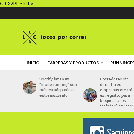
G-0X2PD3RFLV
INICIO
CARRERAS Y PRODUCTOS
RUNNINGPE
za un
Corredores sin
Brasil: Daniel Do
ing” con
dorsal: tres
Nascimento fue
ptada al
empresas crearán
hallado con vida
ento
un registro para
tras 43 días
bloquear a los
desaparecido
“colados” en Buenos
Aires