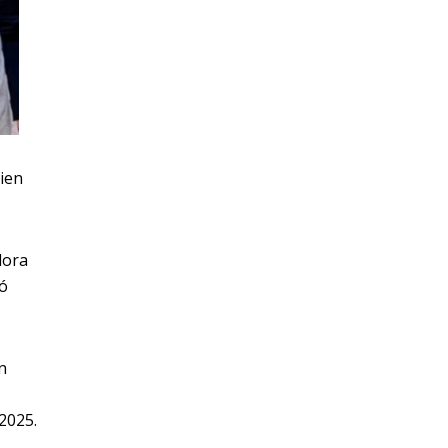
uien
dora
gó
n
2025.