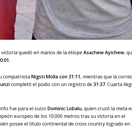
la victoria quedó en manos de la etíope
Asachew Ayichew
, q
0:01.
u compatriota
Nigsti Molla con 31:11
, mientras que la corre
unzi
completó el podio con un registro de
31:37
. Cuarta lle
unfo fue para el suizo
Dominic Lobalu
, quien cruzó la meta e
campeón europeo de los 10.000 metros tras su victoria en el
n posee el título continental de cross country logrado en 