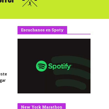
Escuchanos en Spoty
este
ugar
New York Marathon