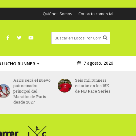
Quiénes Somos
Contacto comercial
7 agosto, 2026
G LUCHO RUNNER
Seis mil runners
UTACCH: todo listo
estarán en los 15K
para vivir una fiesta
de NB Race Series
por los 15 años