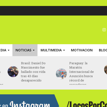
DIA
NOTICIAS
MULTIMEDIA
MOTIVACION
BLO
Paraguay: la
Chile: la Fedachi
Maratón
Marathon finalizará
Internacional de
en el Estadio
Asunción busca
Nacional de Chile
récord de
corredores