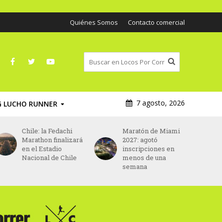
Quiénes Somos
Contacto comercial
7 agosto, 2026
G LUCHO RUNNER
Maratón de Miami
Asics será el nuevo
2027: agotó
patrocinador
inscripciones en
principal del
menos de una
Maratón de París
semana
desde 2027