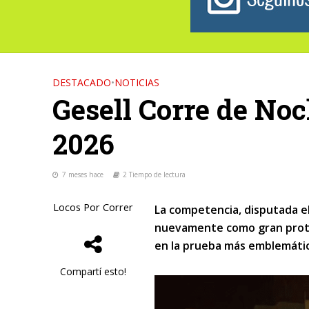
DESTACADO
•
NOTICIAS
Gesell Corre de Noc
2026
7 meses hace
2 Tiempo de lectura
Locos Por Correr
La competencia, disputada el
nuevamente como gran protag
en la prueba más emblemática
Compartí esto!