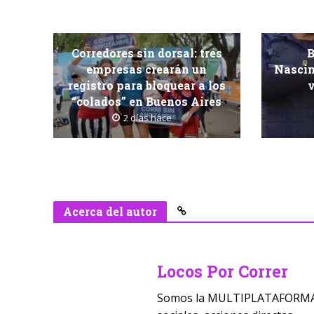
Corredores sin dorsal: tres
B
empresas crearán un
Nascim
registro para bloquear a los
v
“colados” en Buenos Aires
2 días hace
Acerca del autor
Locos Por Correr
Somos la MULTIPLATAFORMA D