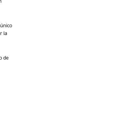
n
 único
r la
o de