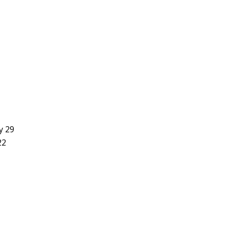
y 29
22