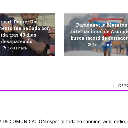
rasil: Daniel Do
Paraguay: la Maratón
ento fue hallado con
Internacional de Asunc
ida tras 43 días
busca récord de corredo
desaparecido
3 días hace
2 días hace
VER T
E COMUNICACIÓN especializada en running; web, radio, 