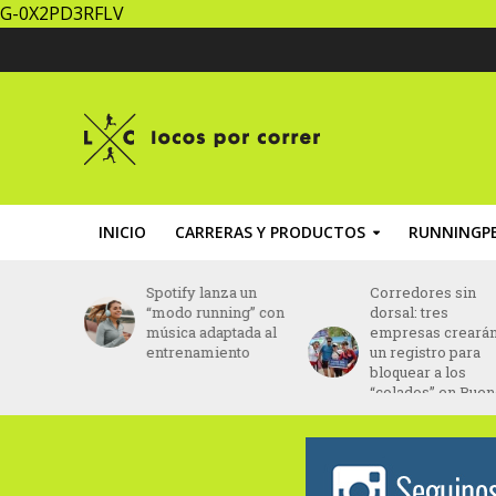
G-0X2PD3RFLV
INICIO
CARRERAS Y PRODUCTOS
RUNNINGPE
za un
Corredores sin
Brasil: Daniel Do
ing” con
dorsal: tres
Nascimento fue
ptada al
empresas crearán
hallado con vida
ento
un registro para
tras 43 días
bloquear a los
desaparecido
“colados” en Buenos
Aires