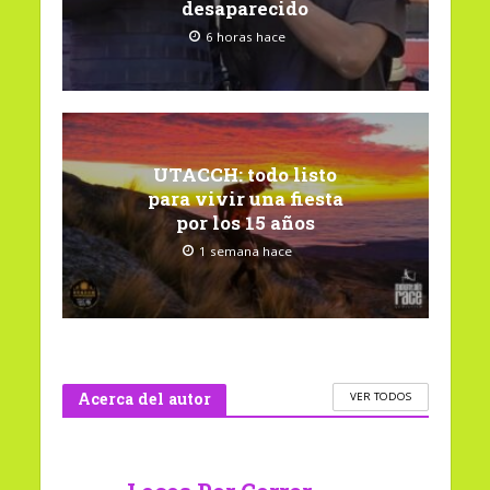
desaparecido
6 horas hace
UTACCH: todo listo
para vivir una fiesta
por los 15 años
1 semana hace
Acerca del autor
VER TODOS