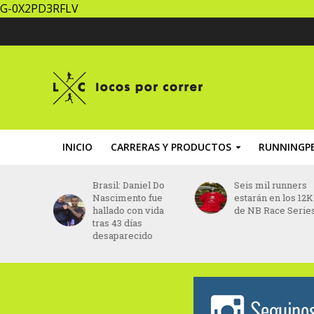
G-0X2PD3RFLV
INICIO
CARRERAS Y PRODUCTOS
RUNNINGPE
iel Do
Seis mil runners
UTACCH: todo lis
o fue
estarán en los 12K
para vivir una fies
n vida
de NB Race Series
por los 15 años
s
ido