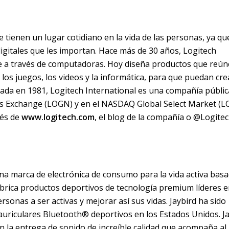
 tienen un lugar cotidiano en la vida de las personas, ya qu
digitales que les importan. Hace más de 30 años, Logitech
e a través de computadoras. Hoy diseña productos que reún
, los juegos, los videos y la informática, para que puedan cre
dada en 1981, Logitech International es una compañía públic
iss Exchange (LOGN) y en el NASDAQ Global Select Market (LO
és de
www.logitech.com
, el blog de la compañía o @Logitec
na marca de electrónica de consumo para la vida activa bas
fabrica productos deportivos de tecnología premium líderes e
rsonas a ser activas y mejorar así sus vidas. Jaybird ha sido
auriculares Bluetooth® deportivos en los Estados Unidos. J
 la entrega de sonido de increíble calidad que acompaña al