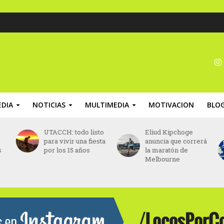
DIA
NOTICIAS
MULTIMEDIA
MOTIVACION
BLO
to
Eliud Kipchoge
Maratón Posadas
ta
anuncia que correrá
2026: abrieron las
la maratón de
inscripciones para
Melbourne
los 42K, 21K, 10K y
5K