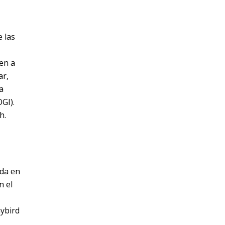
e las
en a
ar,
a
GI).
h.
ada en
n el
aybird