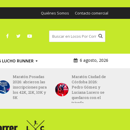
Quiénes Somos
Contacto comercial
6 agosto, 2026
G LUCHO RUNNER
Maratón Ciudad de
Maratón Valencia
Córdoba 2026:
2026: Yomif
Pedro Gómez y
Kejelcha y Fotyen
Luciana Lucero se
Tesfay lideran una
quedaron con el
élite que busca el
triunfo
récord mundial