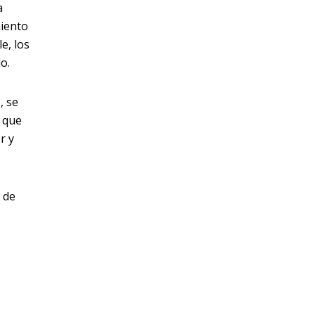
a
miento
e, los
o.
a
, se
h que
r y
s de