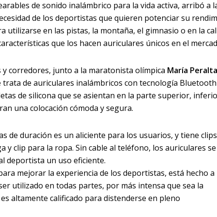
earables de sonido inalámbrico para la vida activa, arribó a l
necesidad de los deportistas que quieren potenciar su rendi
utilizarse en las pistas, la montaña, el gimnasio o en la call
características que los hacen auriculares únicos en el mercad
 y corredores, junto a la maratonista olímpica
María Peralt
e trata de auriculares inalámbricos con tecnología Bluetoot
tas de silicona que se asientan en la parte superior, inferio
uran una colocación cómoda y segura.
s de duración es un aliciente para los usuarios, y tiene clip
a y clip para la ropa. Sin cable al teléfono, los auriculares se
al deportista un uso eficiente.
para mejorar la experiencia de los deportistas, está hecho a
er utilizado en todas partes, por más intensa que sea la
 es altamente calificado para distenderse en pleno