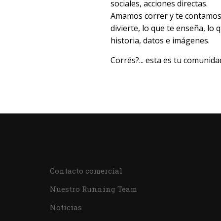
sociales, acciones directas.
Amamos correr y te contamos t
divierte, lo que te enseña, lo
historia, datos e imágenes.
Corrés?... esta es tu comunida
Contacto comercial
Nuestro Running Team
Noticias