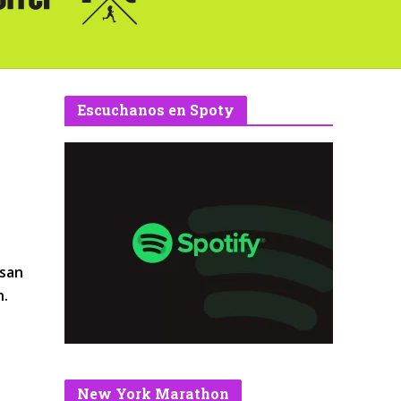
Escuchanos en Spoty
osan
n.
New York Marathon