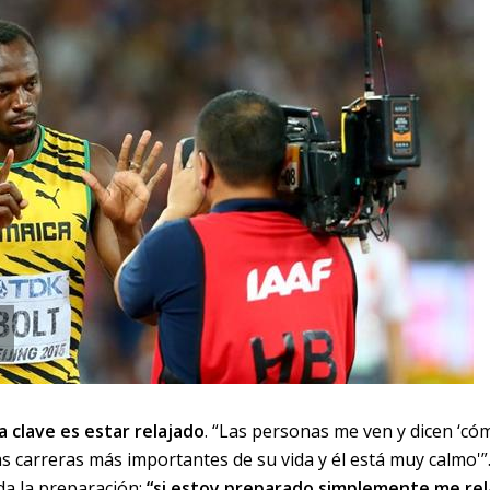
la clave es estar relajado
. “Las personas me ven y dicen ‘có
as carreras más importantes de su vida y él está muy calmo'”
da la preparación:
“si estoy preparado simplemente me rel