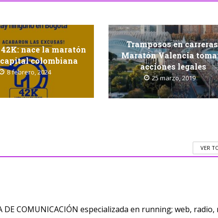
Tramposos en carreras
 42K: nace la maratón
Maratón Valencia toma
 capital colombiana
acciones legales
8 febrero, 2024
25 marzo, 2019
VER T
E COMUNICACIÓN especializada en running; web, radio, 