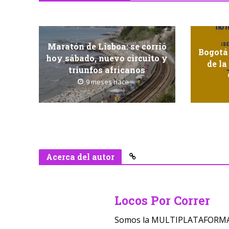
Maratón de Lisboa: se corrió
Bogotá
hoy sábado, nuevo circuito y
de la
triunfos africanos
9 meses hace
Acerca del autor
Locos Por Correr
Somos la MULTIPLATAFORMA D