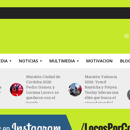
DIA
NOTICIAS
MULTIMEDIA
MOTIVACION
BLO
Maratón Ciudad de
Maratón Valencia
Córdoba 2026:
2026: Yomif
a
Pedro Gómez y
Kejelcha y Fotyen
y
Luciana Lucero se
Tesfay lideran una
quedaron con el
élite que busca el
triunfo
récord mundial