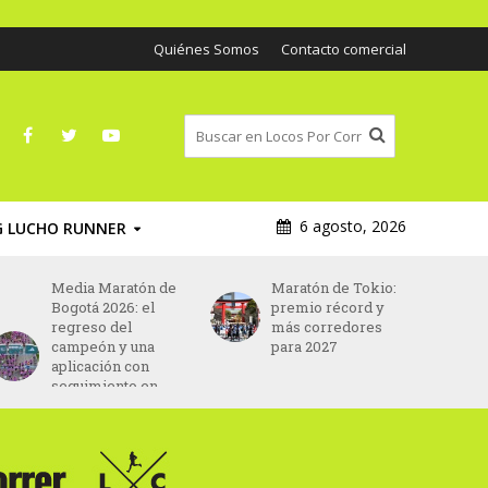
Quiénes Somos
Contacto comercial
6 agosto, 2026
G LUCHO RUNNER
Media Maratón de
Maratón de Tokio:
Bogotá 2026: el
premio récord y
regreso del
más corredores
campeón y una
para 2027
aplicación con
seguimiento en
tiempo real para
espectadores