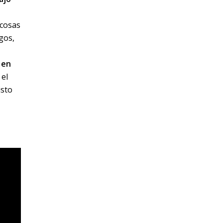
 cosas
gos,
 en
 el
isto