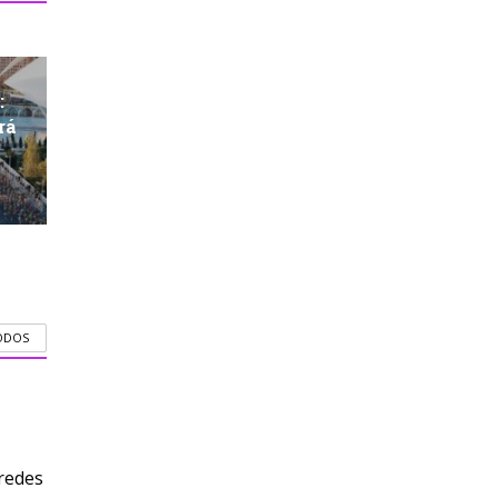
:
rá
ODOS
redes