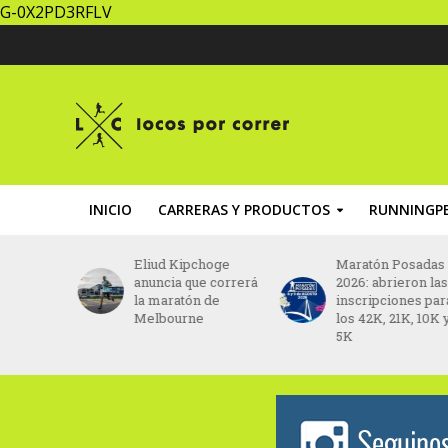
G-0X2PD3RFLV
INICIO
CARRERAS Y PRODUCTOS
RUNNINGPE
do listo
Eliud Kipchoge
Maratón Posadas
na fiesta
anuncia que correrá
2026: abrieron las
años
la maratón de
inscripciones par
Melbourne
los 42K, 21K, 10K 
5K