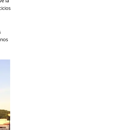
vé la
cicios
s
anos