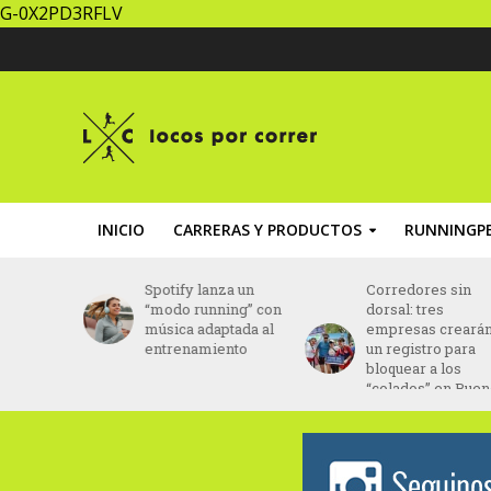
G-0X2PD3RFLV
INICIO
CARRERAS Y PRODUCTOS
RUNNINGPE
za un
Corredores sin
Brasil: Daniel Do
ing” con
dorsal: tres
Nascimento fue
ptada al
empresas crearán
hallado con vida
ento
un registro para
tras 43 días
bloquear a los
desaparecido
“colados” en Buenos
Aires