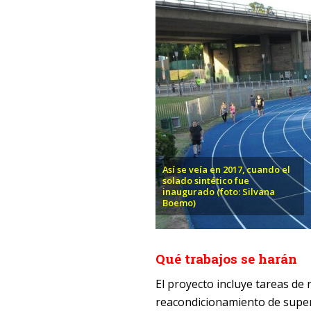
Así se veía en 2017, cuando el
solado sintético fue
inaugurado (foto: Silvana
Boemo)
Qué trabajos se harán
El proyecto incluye tareas de
reacondicionamiento de superfi