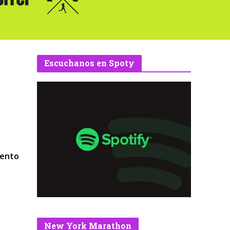
Escuchanos en Spoty
iento
New York Marathon