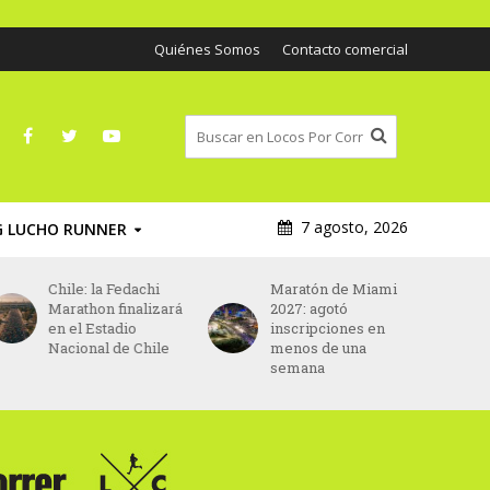
Quiénes Somos
Contacto comercial
7 agosto, 2026
G LUCHO RUNNER
Maratón de Miami
Asics será el nuevo
2027: agotó
patrocinador
inscripciones en
principal del
menos de una
Maratón de París
semana
desde 2027