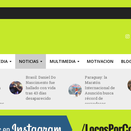
DIA
NOTICIAS
MULTIMEDIA
MOTIVACION
BLO
Paraguay: la
Chile: la Fedachi
Maratón
Marathon finalizará
Internacional de
en el Estadio
Asunción busca
Nacional de Chile
récord de
corredores