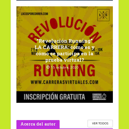
“Revolución Running”
LA CARRERA: cómo es y
cómo se participa en la
prueba virtual?
15 octubre, 2020
Acerca del autor
VER TODOS