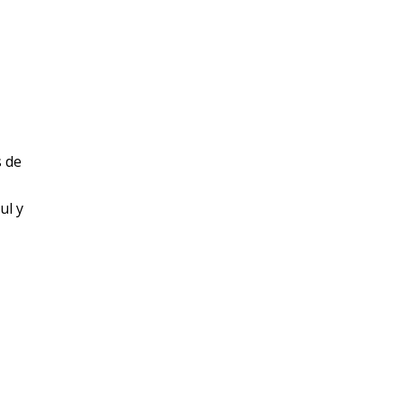
:
s de
ul y