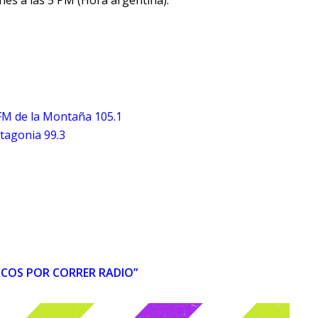
es a las 5 PM (Hora argentina).
FM de la Montaña 105.1
tagonia 99.3
COS POR CORRER RADIO”