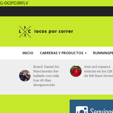
G-0X2PD3RFLV
INICIO
CARRERAS Y PRODUCTOS
RUNNINGPE
 sin
Brasil: Daniel Do
Seis mil runners
s
Nascimento fue
estarán en los 12K
crearán
hallado con vida
de NB Race Serie
 para
tras 43 días
los
desaparecido
en Buenos