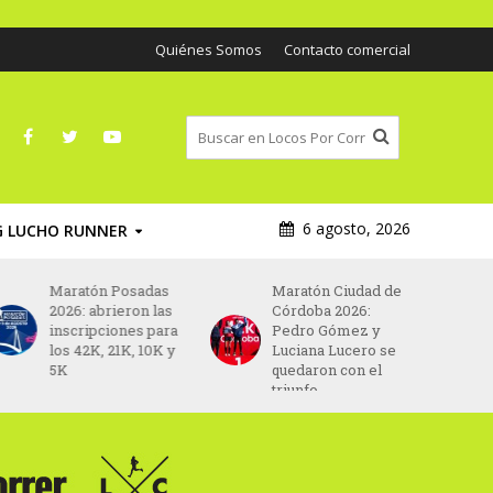
Quiénes Somos
Contacto comercial
6 agosto, 2026
G LUCHO RUNNER
Maratón Posadas
Maratón Ciudad de
2026: abrieron las
Córdoba 2026:
inscripciones para
Pedro Gómez y
los 42K, 21K, 10K y
Luciana Lucero se
5K
quedaron con el
triunfo