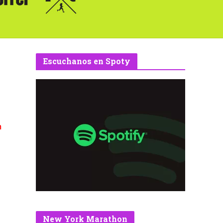
Escuchanos en Spoty
m
New York Marathon