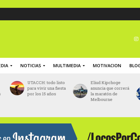
DIA
NOTICIAS
MULTIMEDIA
MOTIVACION
BLO
UTACCH: todo listo
Eliud Kipchoge
para vivir una fiesta
anuncia que correrá
s
por los 15 años
la maratón de
Melbourne