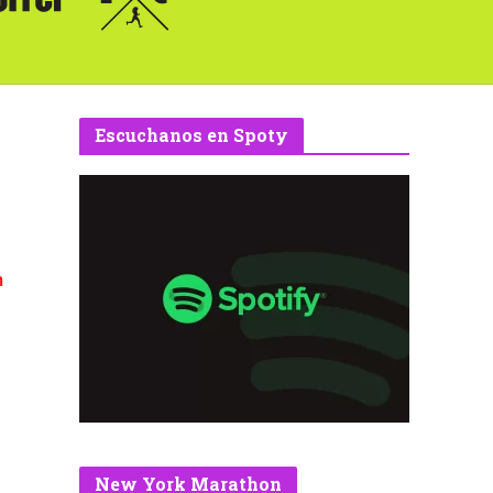
Escuchanos en Spoty
m
New York Marathon