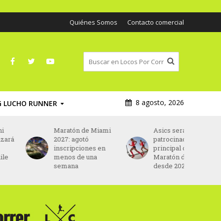
Quiénes Somos
Contacto comercial
8 agosto, 2026
G LUCHO RUNNER
Maratón de Miami
Asics será el nuevo
2027: agotó
patrocinador
inscripciones en
principal del
menos de una
Maratón de París
semana
desde 2027