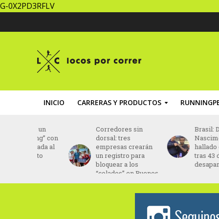
G-0X2PD3RFLV
INICIO
CARRERAS Y PRODUCTOS
RUNNINGPE
za un
Corredores sin
Brasil: Daniel Do
ing” con
dorsal: tres
Nascimento fue
ptada al
empresas crearán
hallado con vida
ento
un registro para
tras 43 días
bloquear a los
desaparecido
“colados” en Buenos
Aires