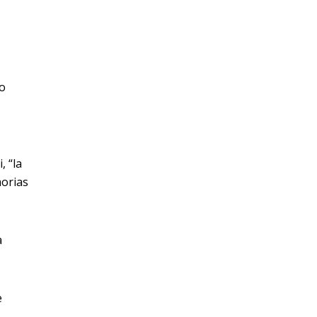
:
ro
, “la
morias
a
e