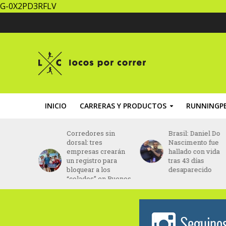
G-0X2PD3RFLV
INICIO
CARRERAS Y PRODUCTOS
RUNNINGPE
za un
Corredores sin
Brasil: Daniel Do
ing” con
dorsal: tres
Nascimento fue
ptada al
empresas crearán
hallado con vida
ento
un registro para
tras 43 días
bloquear a los
desaparecido
“colados” en Buenos
Aires