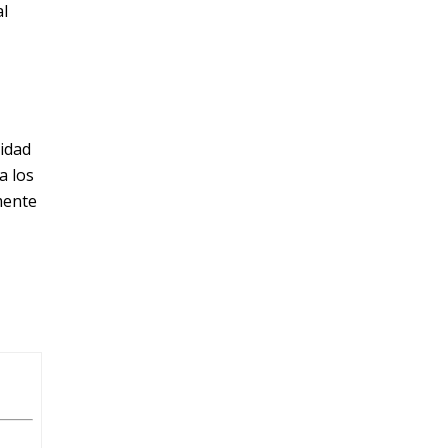
al
idad
a los
mente