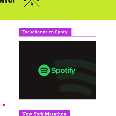
Escuchanos en Spoty
com
New York Marathon