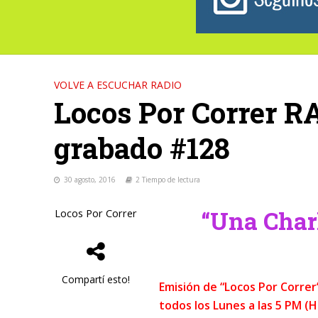
VOLVE A ESCUCHAR RADIO
Locos Por Correr R
grabado #128
30 agosto, 2016
2 Tiempo de lectura
“Una Char
Locos Por Correr
Compartí esto!
Emisión de “Locos Por Corre
todos los Lunes a las 5 PM (