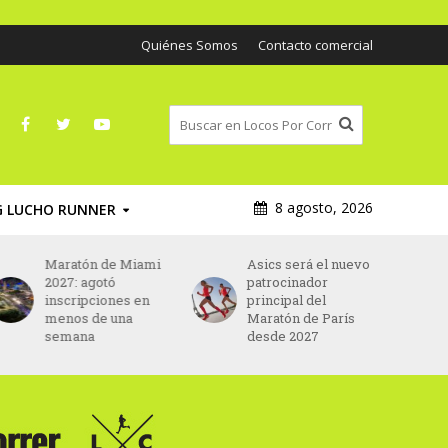
Quiénes Somos
Contacto comercial
8 agosto, 2026
G LUCHO RUNNER
Maratón de Miami
Asics será el nuevo
2027: agotó
patrocinador
inscripciones en
principal del
menos de una
Maratón de París
semana
desde 2027