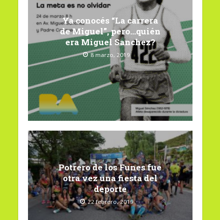
Ya conocés “La carrera
de Miguel”, pero…quién
era Miguel Sanchez?
8 marzo, 2019
Potrero de los Funes fue
otra vez una fiesta del
deporte
22 febrero, 2019