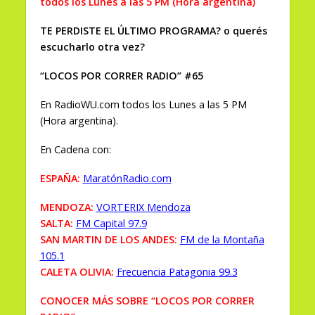
todos los Lunes a las 5 PM (Hora argentina)
TE PERDISTE EL ÚLTIMO PROGRAMA? o querés
escucharlo otra vez?
“LOCOS POR CORRER RADIO” #65
En RadioWU.com todos los Lunes a las 5 PM
(Hora argentina).
En Cadena con:
ESPAÑA:
MaratónRadio.com
MENDOZA:
VORTERIX Mendoza
SALTA:
FM Capital 97.9
SAN MARTIN DE LOS ANDES:
FM de la Montaña
105.1
CALETA OLIVIA:
Frecuencia Patagonia 99.3
CONOCER MÁS SOBRE “LOCOS POR CORRER