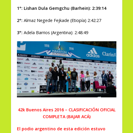
1°: Lishan Dula Gemgchu (Barhein): 2:39:14
2°:
Almaz Negede Fejkade (Etiopía) 2:42:27
3°:
Adela Barrios (Argentina): 2:48:49
42k Buenos Aires 2016 – CLASIFICACIÓN OFICIAL
COMPLETA (BAJAR ACÁ)
El podio argentino de esta edición estuvo