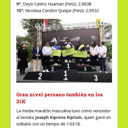
9°:
Deysi Castro Huaman (Perú): 2:38:08
10°:
Nicolasa Condori Quispe (Perú): 2:39:32
Gran nivel peruano también en los
21K
La media maratón masculina tuvo como vencedor
al keniata
Joseph Kiprono Kiptum
, quien ganó en
solitario con un tiempo de 1:03:18.