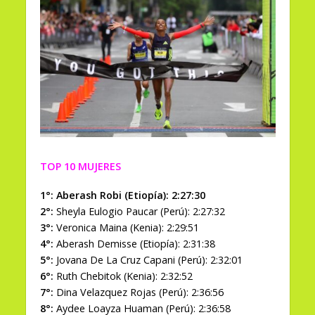
TOP 10 MUJERES
1°: Aberash Robi (Etiopía): 2:27:30
2°:
Sheyla Eulogio Paucar (Perú): 2:27:32
3°:
Veronica Maina (Kenia): 2:29:51
4°:
Aberash Demisse (Etiopía): 2:31:38
5°:
Jovana De La Cruz Capani (Perú): 2:32:01
6°:
Ruth Chebitok (Kenia): 2:32:52
7°:
Dina Velazquez Rojas (Perú): 2:36:56
8°:
Aydee Loayza Huaman (Perú): 2:36:58