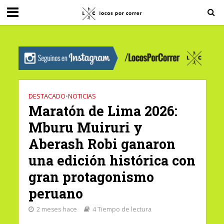
G-0X2PD3RFLV
DESTACADO
•
NOTICIAS
Maratón de Lima 2026:
Mburu Muiruri y
Aberash Robi ganaron
una edición histórica con
gran protagonismo
peruano
2 meses hace
4 Tiempo de lectura