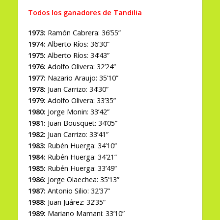
Todos los ganadores de Tandilia
1973:
Ramón Cabrera: 36’55”
1974:
Alberto Ríos: 36’30”
1975:
Alberto Ríos: 34’43”
1976:
Adolfo Olivera: 32’24”
1977:
Nazario Araujo: 35’10”
1978:
Juan Carrizo: 34’30”
1979:
Adolfo Olivera: 33’35”
1980:
Jorge Monin: 33’42”
1981:
Juan Bousquet: 34’05”
1982:
Juan Carrizo: 33’41”
1983:
Rubén Huerga: 34’10”
1984:
Rubén Huerga: 34’21”
1985:
Rubén Huerga: 33’49”
1986:
Jorge Olaechea: 35’13”
1987:
Antonio Silio: 32’37”
1988:
Juan Juárez: 32’35”
1989:
Mariano Mamani: 33’10”