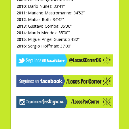
2010:
Darío Núñez: 33’41”
2011:
Mariano Mastromarino: 34’52”
2012:
Matías Roth: 34’42”
2013:
Gustavo Comba: 35’36”
2014:
Martín Méndez: 35’00”
2015:
Miguel Angel Guerra: 34’32”
2016:
Sergio Hoffman: 37’00”