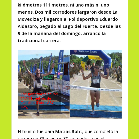
kilómetros 111 metros, ni uno más ni uno
menos. Dos mil corredores largaron desde La
Movediza y llegaron al Polideportivo Eduardo
Aldasoro, pegado al Lago del Fuerte. Desde las
9 de la mañana del domingo, arrancó la
tradicional carrera.
Los ganadores de los
11.111 metros de
Tandilia (Fotos ABC
Hoy)
El triunfo fue para
Matias Roht
, que completó la
carrera en 33 minutos 30 segundos, con el