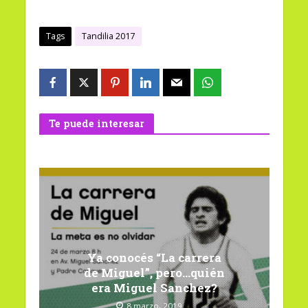
Tags
Tandilia 2017
Te puede interesar
Ya conocés “La carrera
de Miguel”, pero…quién
era Miguel Sanchez?
8 marzo, 2019