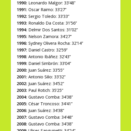
1990:
Leonardo Malgor: 33’48”
1991:
Oscar Raimo: 33’27”
1992:
Sergio Toledo: 33’33”
1993:
Ronaldo Da Costa: 31’56”
1994:
Delmir Dos Santos: 31’02”
1995:
Nelson Zamora: 34’27”
1996:
Sydney Olivera Rocha: 32’14”
1997:
Daniel Castro: 32’59”
1998:
Antonio Ibáñez: 32’43”
1999:
Daniel Simbrón: 33’04”
2000:
Juan Suárez: 33’55”
2001:
Antonio Silio: 33’32”
2002:
Juan Suárez: 34’52”
2003:
Paul Rotich: 35’25”
2004:
Gustavo Comba: 34’38”
2005:
César Troncoso: 34’41”
2006:
Juan Suárez: 34’38”
2007:
Gustavo Comba: 34’48”
2008:
Gustavo Comba: 34’38”
2009:
Ulises Sanguinetti: 34’24”