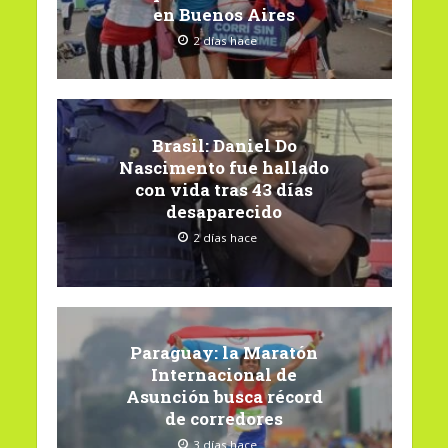
en Buenos Aires
2 días hace
Brasil: Daniel Do
Nascimento fue hallado
con vida tras 43 días
desaparecido
2 días hace
Paraguay: la Maratón
Internacional de
Asunción busca récord
de corredores
3 días hace