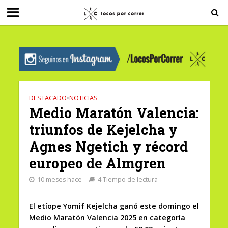
G-0X2PD3RFLV
DESTACADO
•
NOTICIAS
Medio Maratón Valencia:
triunfos de Kejelcha y
Agnes Ngetich y récord
europeo de Almgren
10 meses hace
4 Tiempo de lectura
El etíope Yomif Kejelcha ganó este domingo el
Medio Maratón Valencia 2025 en categoría