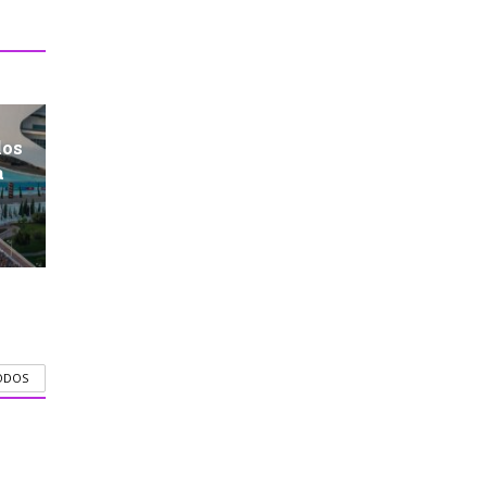
los
a
ODOS