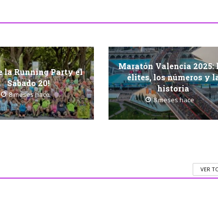
Maratón Valencia 2025: 
 la Running Party el
élites, los números y l
Sábado 20!
historia
8 meses hace
8 meses hace
VER T