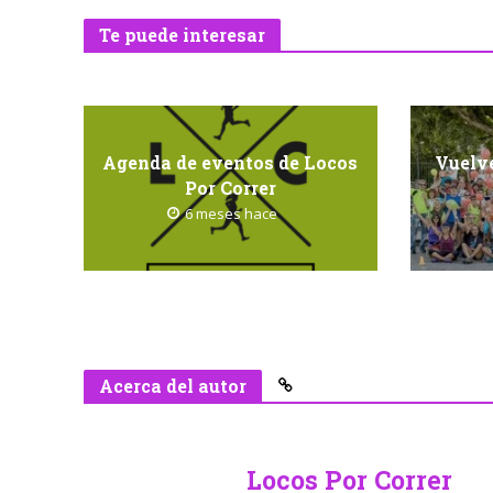
Te puede interesar
Agenda de eventos de Locos
Vuelve
Por Correr
6 meses hace
Acerca del autor
Locos Por Correr