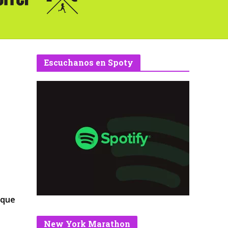
Escuchanos en Spoty
rque
New York Marathon