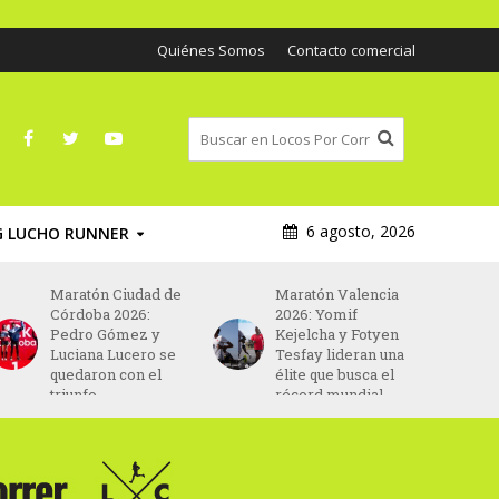
Quiénes Somos
Contacto comercial
6 agosto, 2026
G LUCHO RUNNER
Maratón Ciudad de
Maratón Valencia
Córdoba 2026:
2026: Yomif
Pedro Gómez y
Kejelcha y Fotyen
Luciana Lucero se
Tesfay lideran una
quedaron con el
élite que busca el
triunfo
récord mundial