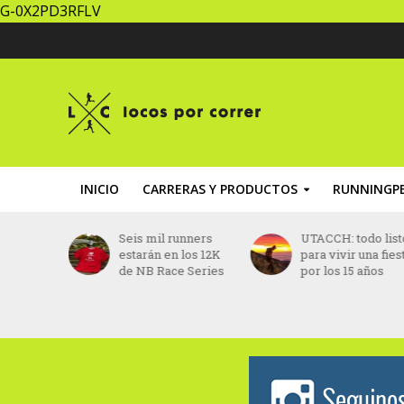
G-0X2PD3RFLV
INICIO
CARRERAS Y PRODUCTOS
RUNNINGPE
iel Do
Seis mil runners
UTACCH: todo list
o fue
estarán en los 12K
para vivir una fies
 vida
de NB Race Series
por los 15 años
s
ido