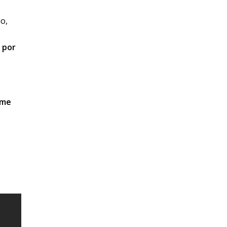
no,
 por
 me