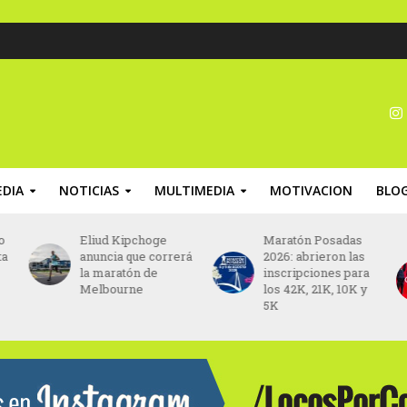
DIA
NOTICIAS
MULTIMEDIA
MOTIVACION
BLO
o
Eliud Kipchoge
Maratón Posadas
ta
anuncia que correrá
2026: abrieron las
la maratón de
inscripciones para
Melbourne
los 42K, 21K, 10K y
5K