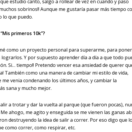
 que estudio canto, salgo a rollear de vez en cuando y paso
 muchos sobrinos!! Aunque me gustaría pasar más tiempo c
do lo que puedo.
 “Mis primeros 10k”?
tomé como un proyecto personal para superarme, para pone
a lograrlos. Y por supuesto aprender día a día a que todo pu
ión. Si… tiempo!! Pretendo vencer esa ansiedad de querer q
ra! También como una manera de cambiar mi estilo de vida,
e me venia condenando los últimos años, y cambiar la
ás sana y mucho mejor.
alir a trotar y dar la vuelta al parque (que fueron pocas), n
. Me ahogo, me agito y enseguida se me vienen las ganas ab
ron destruyendo la idea de salir a correr. Por eso digo que l
 como correr, como respirar, etc.