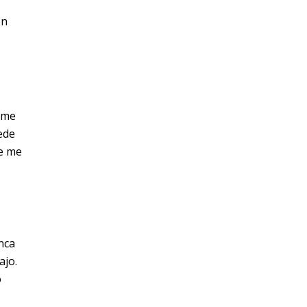
on
rme
ede
ue me
unca
ajo.
o