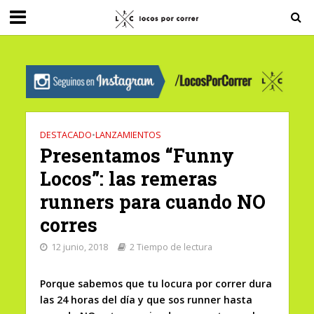
G-0X2PD3RFLV
DESTACADO
•
LANZAMIENTOS
Presentamos “Funny
Locos”: las remeras
runners para cuando NO
corres
12 junio, 2018
2 Tiempo de lectura
Porque sabemos que tu locura por correr dura
las 24 horas del día y que sos runner hasta