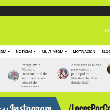
DIA
NOTICIAS
MULTIMEDIA
MOTIVACION
BLO
Asics será el nuevo
Seis mil runners
patrocinador
estarán en los 15K
principal del
de NB Race Series
Maratón de París
desde 2027