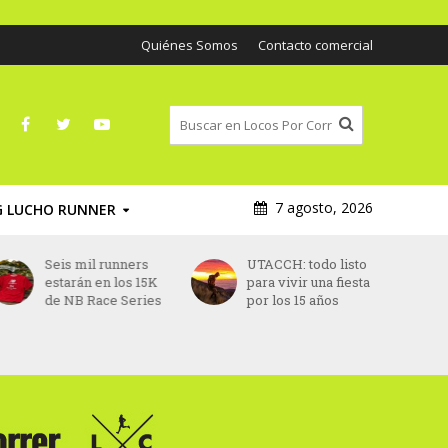
Quiénes Somos
Contacto comercial
7 agosto, 2026
G LUCHO RUNNER
UTACCH: todo listo
Eliud Kipchoge
para vivir una fiesta
anuncia que correrá
por los 15 años
la maratón de
Melbourne