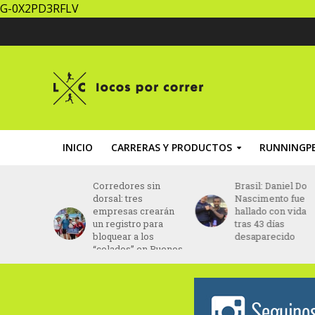
G-0X2PD3RFLV
INICIO
CARRERAS Y PRODUCTOS
RUNNINGPE
 sin
Brasil: Daniel Do
Paraguay: la
s
Nascimento fue
Maratón
crearán
hallado con vida
Internacional de
 para
tras 43 días
Asunción busca
los
desaparecido
récord de
en Buenos
corredores