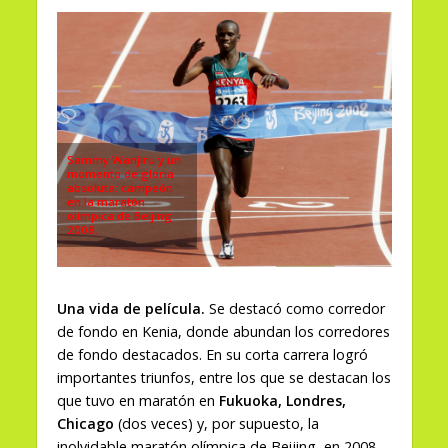
Sammy Wanjiru y un
momento de gloria
absoluta: campeón
en la maratón
olímpica de Beijing
2008.
Una vida de película.
Se destacó como corredor
de fondo en Kenia, donde abundan los corredores
de fondo destacados. En su corta carrera logró
importantes triunfos, entre los que se destacan los
que tuvo en maratón en
Fukuoka, Londres,
Chicago
(dos veces) y, por supuesto, la
inolvidable maratón olímpica de Beijing, en 2008,