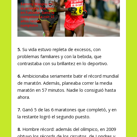
Sammy Wanjiru en
su primera Maratón,
en Fukuoka. Ganó la
competencia con 21
años recién
cumplidos
5.
Su vida estuvo repleta de excesos, con
problemas familiares y con la bebida, que
contrastaba con su brillantez en lo deportivo.
6.
Ambicionaba seriamente batir el récord mundial
de maratón. Además, planeaba correr la media
maratón en 57 minutos. Nadie lo consiguió hasta
ahora.
7.
Ganó 5 de las 6 maratones que completó, y en
la restante logró el segundo puesto.
8.
Hombre récord: además del olímpico, en 2009
obtuvo los récords de los circuitos de Londres y