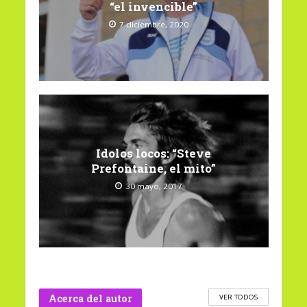
“el invencible”
7 diciembre, 2020
Idolos locos: “Steve
Prefontaine, el mito”
30 mayo, 2017
Acerca del autor
VER TODOS