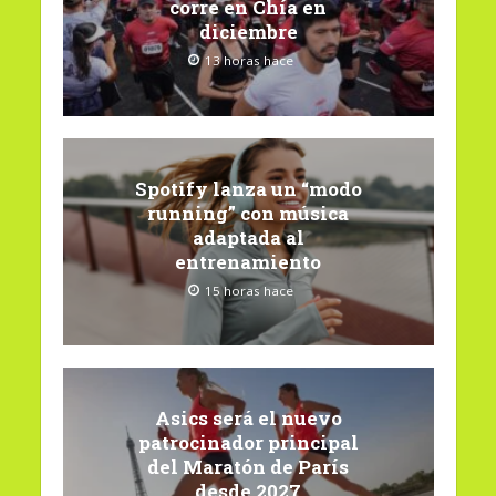
corre en Chía en
diciembre
13 horas hace
Spotify lanza un “modo
running” con música
adaptada al
entrenamiento
15 horas hace
Asics será el nuevo
patrocinador principal
del Maratón de París
desde 2027