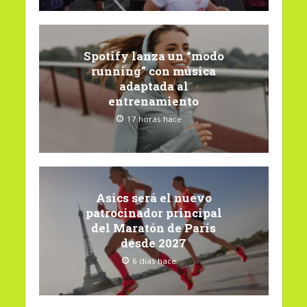
Spotify lanza un “modo
running” con música
adaptada al
entrenamiento
17 horas hace
Asics será el nuevo
patrocinador principal
del Maratón de París
desde 2027
6 días hace