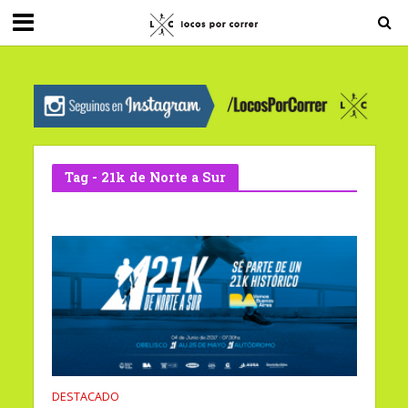
G-0X2PD3RFLV
Tag - 21k de Norte a Sur
DESTACADO