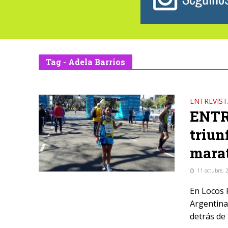
Tag - Adela Barrios
ENTREVIST
ENTR
triun
marat
11 octubre, 
En Locos 
Argentina
detrás de 