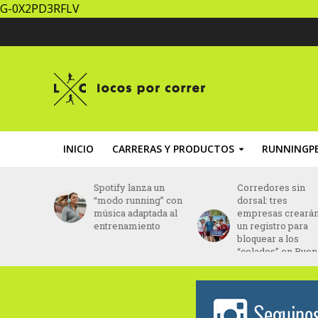
G-0X2PD3RFLV
INICIO
CARRERAS Y PRODUCTOS
RUNNINGPE
la Media
Spotify lanza un
Corredores sin
ndina
“modo running” con
dorsal: tres
re en
música adaptada al
empresas creará
ciembre
entrenamiento
un registro para
bloquear a los
“colados” en Bue
Aires