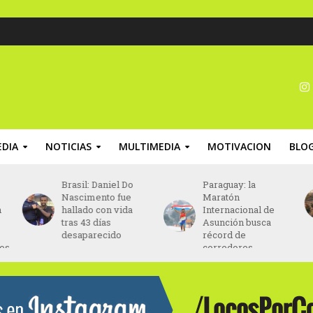
DIA
NOTICIAS
MULTIMEDIA
MOTIVACION
BLO
Brasil: Daniel Do
Paraguay: la
Nascimento fue
Maratón
n
hallado con vida
Internacional de
tras 43 días
Asunción busca
desaparecido
récord de
nos
corredores