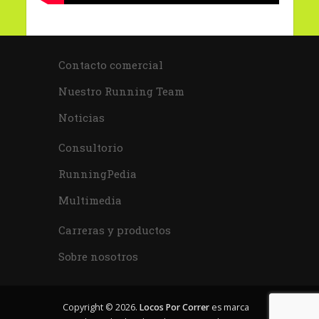
Contacto comercial
Nuestro Running Team
Noticias
Consultorio
RunningPedia
Multimedia
Carreras y productos
Sobre nosotros
Copyright © 2026.
Locos Por Correr
es marca