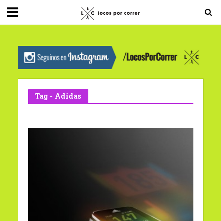
G-0X2PD3RFLV
Tag - Adidas