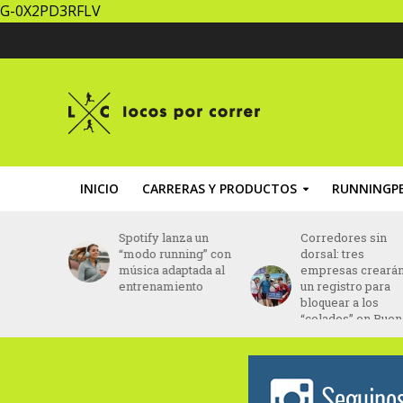
G-0X2PD3RFLV
INICIO
CARRERAS Y PRODUCTOS
RUNNINGPE
la Media
Spotify lanza un
Corredores sin
ndina
“modo running” con
dorsal: tres
re en
música adaptada al
empresas creará
ciembre
entrenamiento
un registro para
bloquear a los
“colados” en Bue
Aires