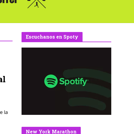
Escuchanos en Spoty
al
e la
New York Marathon