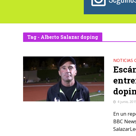
Tag - Alberto Salazar doping
NOTICIAS 
Escán
entre
dopin
4 junio, 201
En un rep
BBC News,
SalazarLee