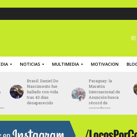
DIA
NOTICIAS
MULTIMEDIA
MOTIVACION
BLO
Brasil: Daniel Do
Paraguay: la
Nascimento fue
Maratón
n
hallado con vida
Internacional de
tras 43 días
Asunción busca
desaparecido
récord de
nos
corredores