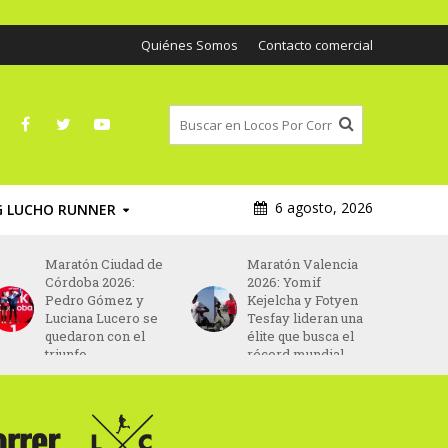
Quiénes Somos
Contacto comercial
6 agosto, 2026
G LUCHO RUNNER
Maratón Ciudad de
Maratón Valencia
Córdoba 2026:
2026: Yomif
Pedro Gómez y
Kejelcha y Fotyen
Luciana Lucero se
Tesfay lideran una
quedaron con el
élite que busca el
triunfo
récord mundial