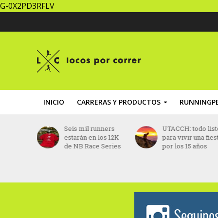
G-0X2PD3RFLV
INICIO
CARRERAS Y PRODUCTOS
RUNNINGPE
iel Do
Seis mil runners
UTACCH: todo list
o fue
estarán en los 12K
para vivir una fies
 vida
de NB Race Series
por los 15 años
s
ido