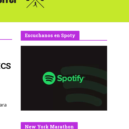
Escuchanos en Spoty
ICS
para
New York Marathon