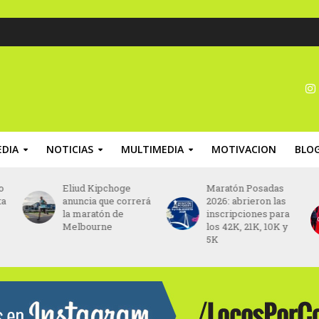
DIA
NOTICIAS
MULTIMEDIA
MOTIVACION
BLO
o
Eliud Kipchoge
Maratón Posadas
ta
anuncia que correrá
2026: abrieron las
la maratón de
inscripciones para
Melbourne
los 42K, 21K, 10K y
5K