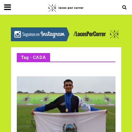
G-0X2PD3RFLV
Tag - CADA