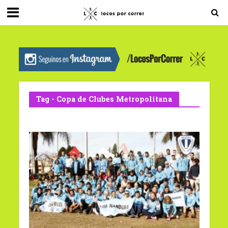
G-0X2PD3RFLV
Tag - Copa de Clubes Metropolitana