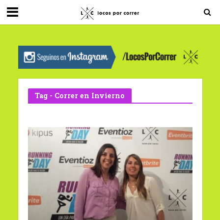
G-0X2PD3RFLV
Tag - Correr en Invierno