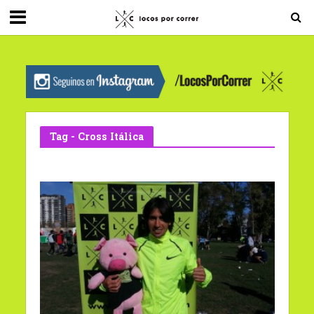
G-0X2PD3RFLV
Tag - Cross Itálica