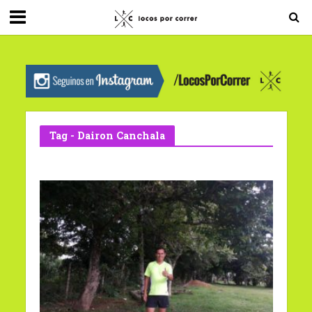
G-0X2PD3RFLV
Tag - Dairon Canchala