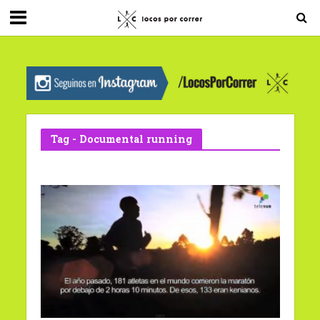
G-0X2PD3RFLV
Tag - Documental running