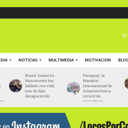
DIA
NOTICIAS
MULTIMEDIA
MOTIVACION
BLO
Brasil: Daniel Do
Paraguay: la
Ch
Nascimento fue
Maratón
Ma
hallado con vida
Internacional de
en
tras 43 días
Asunción busca
Na
desaparecido
récord de
corredores