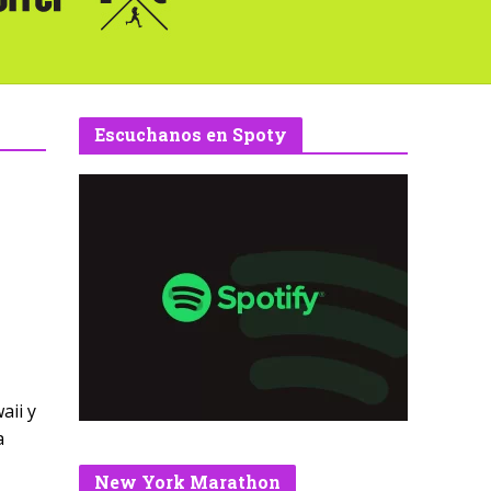
Escuchanos en Spoty
aii y
a
New York Marathon