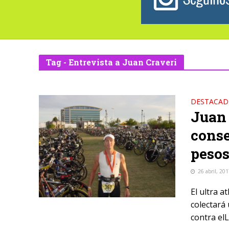
Tag - Entrevista a Juan Craveri
DESTACA
Juan 
conse
pesos
26 abril, 20
El ultra 
colectará
contra elL