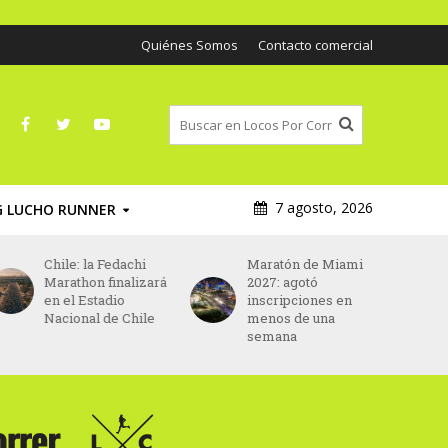
Quiénes Somos
Contacto comercial
7 agosto, 2026
G LUCHO RUNNER
ile: la Fedachi
Maratón de Miami
Asics ser
rathon finalizará
2027: agotó
patrocin
 el Estadio
inscripciones en
principal
cional de Chile
menos de una
Maratón 
semana
desde 20