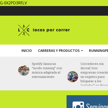
G-0X2PD3RFLV
INICIO
CARRERAS Y PRODUCTOS
RUNNINGPE
Spotify lanza un
Corredores sin
“modo running” con
dorsal: tres
música adaptada al
empresas crearán
entrenamiento
un registro para
bloquear a los
“colados” en Buenos
Aires