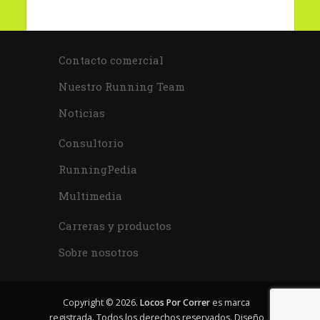
Contacto comercial
Nuestro Running Team
Noticias
Consultorio
RunningPedia
Multimedia
Carreras y productos
Sobre nosotros
Copyright © 2026.
Locos Por Correr
es marca
registrada. Todos los derechos reservados. Diseño